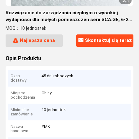
2
/
3
Rozwiązanie do zarządzania cieplnym o wysokiej
wydajności dla małych pomieszczeń serii SCA.GE, 6-20
kW
MOQ：10 jednostek
Najlepsza cena
Skontaktuj się teraz
Opis Produktu
Czas
45 dni roboczych
dostawy
Miejsce
Chiny
pochodzenia
Minimalne
10 jednostek
zamówienie
Nazwa
YMK
handlowa