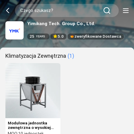
Yimikang Tech. Group Co., Ltd.
25
5.0
zweryfikowane Dostawca
YEARS
Klimatyzacja Zewnętrzna
(1)
Modułowa jednostka
zewnętrzna o wysokiej
gęstości serii RCM
MOQ:
10 jednostek